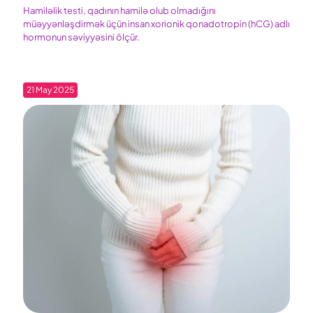
Hamiləlik testi, qadının hamilə olub olmadığını
müəyyənləşdirmək üçün insan xorionik qonadotropin (hCG) adlı
hormonun səviyyəsini ölçür.
21 May 2025