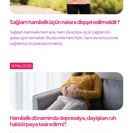
Sağlam hamiləlik üçün nələrə diqqət edilməlidir?
Sağlam hamiləlik həm ana, həm də körpə üçün sağlam bir
gələcəyin təməlidir. Bu dövrdə həm fiziki, həm də emosional
sağlamlıq ön planda olmalıdır.
16 May 2025
Hamiləlik dönəmində depressiya, dəyişkən ruh
halı körpəyə təsir edirmi?