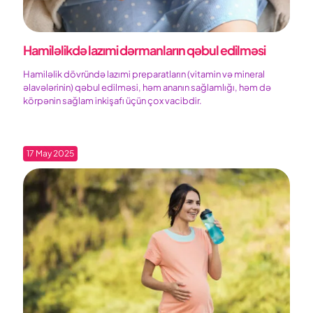
Hamiləlikdə lazımi dərmanların qəbul edilməsi
Hamiləlik dövründə lazımi preparatların (vitamin və mineral
əlavələrinin) qəbul edilməsi, həm ananın sağlamlığı, həm də
körpənin sağlam inkişafı üçün çox vacibdir.
17 May 2025