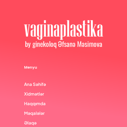
Menyu
Ana Səhifə
Xidmətlər
Haqqımda
Məqalələr
Əlaqə