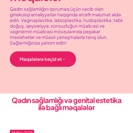
Qadın sağlamlığını qorumaq üçün vacib olan
ginekoloji əməliyyatlar haqqında ətraflı məlumat əldə
edin. Vaginaplastika, labioplastika, hudoplastika, təbii
doğuş, qeysəriyyə, sonsuzluğun müalicəsi və
vaginizmin müalicəsi mövzularında peşəkar
məsləhətlər və müasir yanaşmalarla tanış olun.
Sağlamlığınıza yatırım edin!
Məqalələrə keçid et
Qadın sağlamlığı və genital estetika
ilə bağlı məqalələr
28 May 2025