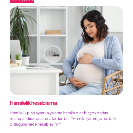
Hamiləlik hesablama
Hamiləlik planlayan və ya artıq hamilə olan bir çox qadını
maraqlandıran əsas suallardan biri: "Hamiləliyin neçə həftəlik
olduğunu necə hesablayım?"