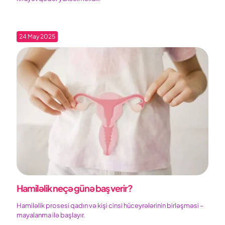
24 May 2025
Hamiləlik neçə günə baş verir?
Hamiləlik prosesi qadın və kişi cinsi hüceyrələrinin birləşməsi –
mayalanma ilə başlayır.