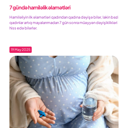
7 gündə hamiləlik əlamətləri
Hamiləliyin ilk əlamətləri qadından qadına dəyişə bilər, lakin bəzi
qadınlar artıq mayalanmadan 7 gün sonra müəyyən dəyişiklikləri
hiss edə bilərlər.
19 May 2025