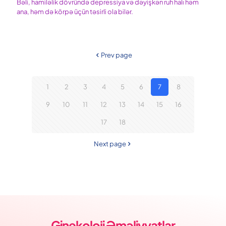
Bəli, hamiləlik dövründə depressiya və dəyişkən ruh halı həm
ana, həm də körpə üçün təsirli ola bilər.
Prev page
1
2
3
4
5
6
7
8
9
10
11
12
13
14
15
16
17
18
Next page
Ginekoloji Əməliyyatlar