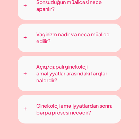
Sonsuzluğun müalicəsi necə
aparılır?
Vaginizm nədir və necə müalicə
edilir?
Açıq/qapalı ginekoloji
əməliyyatlar arasındakı fərqlər
nələrdir?
Ginekoloji əməliyyatlardan sonra
bərpa prosesi necədir?