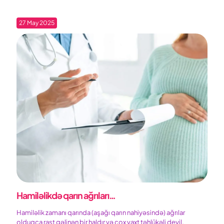
27 May 2025
Hamiləlikdə qarın ağrıları…
Hamiləlik zamanı qarında (aşağı qarın nahiyəsində) ağrılar
olduqca rast gəlinən bir haldır və çox vaxt təhlükəli deyil.