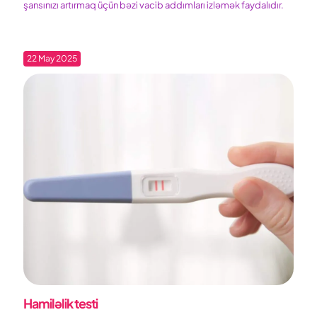
şansınızı artırmaq üçün bəzi vacib addımları izləmək faydalıdır.
22 May 2025
Hamiləlik testi