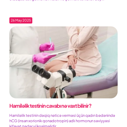
26 May 2025
Hamiləlik testinin cavabı nə vaxt bilinir?
Hamiləlik testinin dəqiq nəticə verməsi üçün qadın bədənində
hCG (insan xorionik qonadotropin) adlı hormonun səviyyəsi
kifayət qədər yüksəlməlidir.