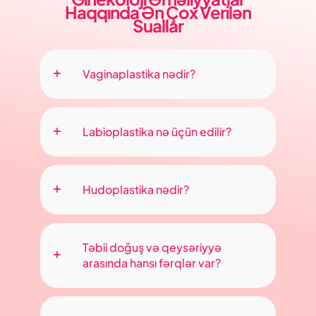
Haqqında Ən Çox Verilən
Suallar
Vaginaplastika nədir?
Labioplastika nə üçün edilir?
Hudoplastika nədir?
Təbii doğuş və qeysəriyyə
arasında hansı fərqlər var?