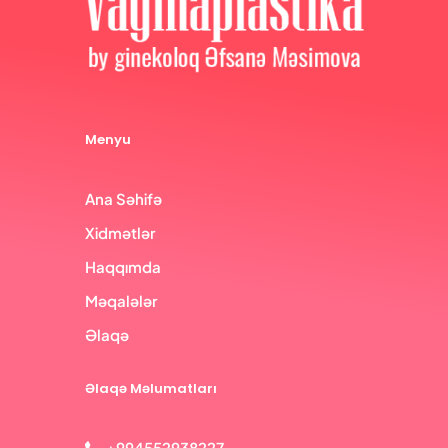
Menyu
Ana Səhifə
Xidmətlər
Haqqımda
Məqalələr
Əlaqə
Əlaqə Məlumatları
+994552938227