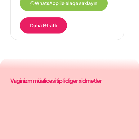
WhatsApp ilə əlaqə saxlayın
Daha Ətraflı
Vaginizm müalicəsi tipli digər xidmətlər