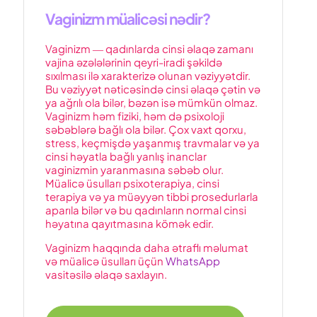
Vaginizm müalicəsi nədir?
Vaginizm ― qadınlarda cinsi əlaqə zamanı
vajina əzələlərinin qeyri-iradi şəkildə
sıxılması ilə xarakterizə olunan vəziyyətdir.
Bu vəziyyət nəticəsində cinsi əlaqə çətin və
ya ağrılı ola bilər, bəzən isə mümkün olmaz.
Vaginizm həm fiziki, həm də psixoloji
səbəblərə bağlı ola bilər. Çox vaxt qorxu,
stress, keçmişdə yaşanmış travmalar və ya
cinsi həyatla bağlı yanlış inanclar
vaginizmin yaranmasına səbəb olur.
Müalicə üsulları psixoterapiya, cinsi
terapiya və ya müəyyən tibbi prosedurlarla
aparıla bilər və bu qadınların normal cinsi
həyatına qayıtmasına kömək edir.
Vaginizm haqqında daha ətraflı məlumat
və müalicə üsulları üçün
WhatsApp
vasitəsilə əlaqə saxlayın.