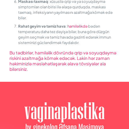
M
askası taxmaq
: xüsusilə qrip və ya soyuqdəymə
simptomları olan birisi ilə əlaqə qurduqda, maskası
taxmaq, infeksiyanın yayılmasını azaltmağa kömək edə
bilər.
Rahat geyim və təmiz hava
:
hamiləlikdə
bədən
temperaturu daha tez dəyişə bilər, buna görə düzgün
geyim seçmək və təmiz havada gəzinti edərək immun
sisteminizi gücləndirmək faydalıdır.
Bu tədbirlər,
hamiləlik
dövründə qrip və soyuqdəymə
riskini azaltmağa kömək edəcək. Lakin hər zaman
həkiminizlə məsləhətləşərək əlavə tövsiyələr ala
bilərsiniz.