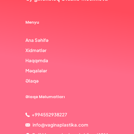
Menyu
Ana Səhifə
Xidmətlər
Haqqımda
Məqalələr
Əlaqə
Əlaqə Məlumatları
+994552938227
info@vaginaplastika.com