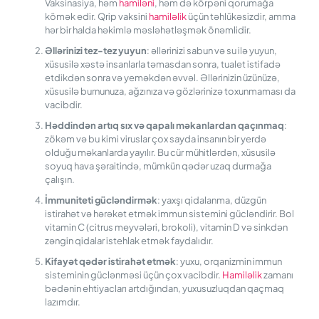
Vaksinasiya, həm
hamiləni
, həm də körpəni qorumağa
kömək edir. Qrip vaksini
hamiləlik
üçün təhlükəsizdir, amma
hər bir halda həkimlə məsləhətləşmək önəmlidir.
Əllərinizi tez-tez yuyun
: əllərinizi sabun və su ilə yuyun,
xüsusilə xəstə insanlarla təmasdan sonra, tualet istifadə
etdikdən sonra və yeməkdən əvvəl. Əllərinizin üzünüzə,
xüsusilə burnunuza, ağzınıza və gözlərinizə toxunmaması da
vacibdir.
Həddindən artıq sıx və qapalı məkanlardan qaçınmaq
:
zökəm və bu kimi viruslar çox sayda insanın bir yerdə
olduğu məkanlarda yayılır. Bu cür mühitlərdən, xüsusilə
soyuq hava şəraitində, mümkün qədər uzaq durmağa
çalışın.
İmmuniteti gücləndirmək
: yaxşı qidalanma, düzgün
istirahət və hərəkət etmək immun sistemini gücləndirir. Bol
vitamin C (citrus meyvələri, brokoli), vitamin D və sinkdən
zəngin qidalar istehlak etmək faydalıdır.
Kifayət qədər istirahət etmək
: yuxu, orqanizmin immun
sisteminin güclənməsi üçün çox vacibdir.
Hamiləlik
zamanı
bədənin ehtiyacları artdığından, yuxusuzluqdan qaçmaq
lazımdır.