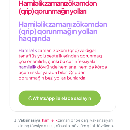
Hamiləlik zamanı zökəmdən
(qrip) qorunmağın yolları
Hamiləlik zamanı zökəmdən
(qrip) qorunmağın yolları
haqqında
Hamiləlik
zamanı zökəm (qrip) və digər
tənəffüs yolu xəstəliklərindən qorunmaq
çox önəmlidir, çünki bu cür infeksiyalar
hamiləlik
dövründə həm ana, həm də körpə
üçün risklər yarada bilər. Qripdən
qorunmağın bəzi yolları bunlardır:
WhatsApp ilə əlaqə saxlayın
Vaksinasiya
:
hamiləlik
zamanı qripə qarşı vaksinasiyanı
almaq tövsiyə olunur, xüsusilə mövsüm qripi dövründə.