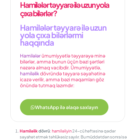
Hamilələr təyyarə ilə uzun yola
çıxa bilərlər?
Hamilələr təyyarə ilə uzun
yola çıxa bilərlərmi
haqqında
Hamilələr
ümumiyyətlə təyyarəyə minə
bilərlər, amma bunun üçün bəzi şərtləri
nəzərə almaq vacibdir. Ümumiyyətlə,
hamiləlik
dövründə təyyarə səyahətinə
icazə verilir, amma bəzi məqamları göz
önündə tutmaq lazımdır:
WhatsApp ilə əlaqə saxlayın
Hamiləlik
dövrü
:
hamiləliyin
24-cü həftəsinə qədər
səyahət etmək təhlükəsiz sayılır. Bu müddətdən sonra isə