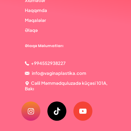
Xidmətlər
Haqqımda
Məqalələr
Əlaqə
Əlaqə Məlumatları
+994552938227
info@vaginaplastika.com
Cəlil Məmmədquluzadə küçəsi 101A,
Bakı