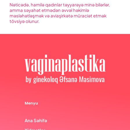
Nəticədə,
hamilə
qadınlar təyyarəyə minə bilərlər,
amma səyahət etmədən əvvəl həkimlə
məsləhətləşmək və aviaşirkətə müraciət etmək
tövsiyə olunur.
Menyu
Ana Səhifə