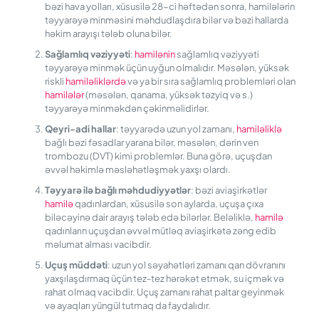
bəzi hava yolları, xüsusilə 28-ci həftədən sonra, hamilələrin
təyyarəyə minməsini məhdudlaşdıra bilər və bəzi hallarda
həkim arayışı tələb oluna bilər.
Sağlamlıq vəziyyəti
:
hamilənin
sağlamlıq vəziyyəti
təyyarəyə minmək üçün uyğun olmalıdır. Məsələn, yüksək
riskli
hamiləliklərdə
və ya bir sıra sağlamlıq problemləri olan
hamilələr
(məsələn, qanama, yüksək təzyiq və s.)
təyyarəyə minməkdən çəkinməlidirlər.
Qeyri-adi hallar
: təyyarədə uzun yol zamanı,
hamiləliklə
bağlı bəzi fəsadlar yarana bilər, məsələn, dərin ven
trombozu (DVT) kimi problemlər. Buna görə, uçuşdan
əvvəl həkimlə məsləhətləşmək yaxşı olardı.
Təyyarə ilə bağlı məhdudiyyətlər
: bəzi aviaşirkətlər
hamilə
qadınlardan, xüsusilə son aylarda, uçuşa çıxa
biləcəyinə dair arayış tələb edə bilərlər. Beləliklə,
hamilə
qadınların uçuşdan əvvəl mütləq aviaşirkətə zəng edib
məlumat alması vacibdir.
Uçuş müddəti
: uzun yol səyahətləri zamanı qan dövranını
yaxşılaşdırmaq üçün tez-tez hərəkət etmək, su içmək və
rahat olmaq vacibdir. Uçuş zamanı rahat paltar geyinmək
və ayaqları yüngül tutmaq da faydalıdır.