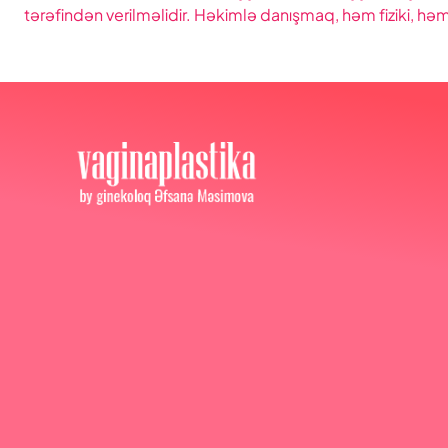
tərəfindən verilməlidir. Həkimlə danışmaq, həm fiziki, 