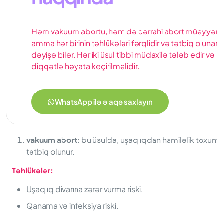
Həm vakuum abortu, həm də cərrahi abort müəyyən ri
amma hər birinin təhlükələri fərqlidir və tətbiq olun
dəyişə bilər. Hər iki üsul tibbi müdaxilə tələb edir 
diqqətlə həyata keçirilməlidir.
WhatsApp ilə əlaqə saxlayın
vakuum abort
: bu üsulda, uşaqlıqdan hamiləlik toxuma
tətbiq olunur.
Təhlükələr:
Uşaqlıq divarına zərər vurma riski.
Qanama və infeksiya riski.