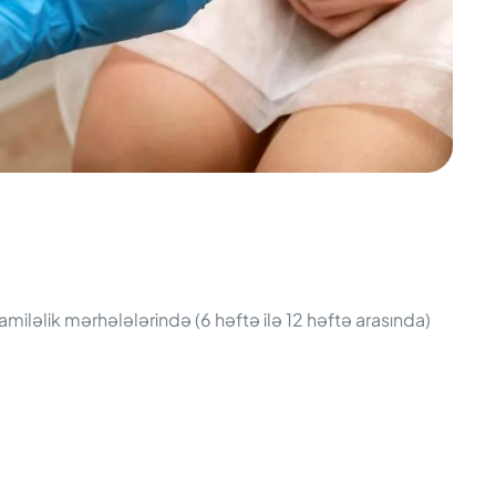
amiləlik mərhələlərində (6 həftə ilə 12 həftə arasında)