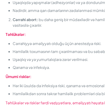
Uşaqlıqda yapışmalar (adhezyonlar) və ya dondurulmu
Nadirdir, amma qan damarlarının zədələnməsi mümk
Cərrahi abort
:
bu daha geniş bir müdaxilədir və hamilə
vasitəsilə çıxarılır.
Təhlükələr:
Cərrahiyyə əməliyyatı olduğu üçün anesteziya riski.
Hamiləlik toxumasının tam çıxarılmaması və bu səbəbd
Uşaqlıq və ya yumurtalıqlara zərər verilməsi.
Qanama və infeksiya.
Ümumi risklər:
Hər iki üsulda da infeksiya riski, qanama və emosional 
Hamiləlikdən sonra təkrar hamiləlik problemləri ola bi
Təhlükələr və risklər fərdi vəziyyətlərə, əməliyyatı həyat