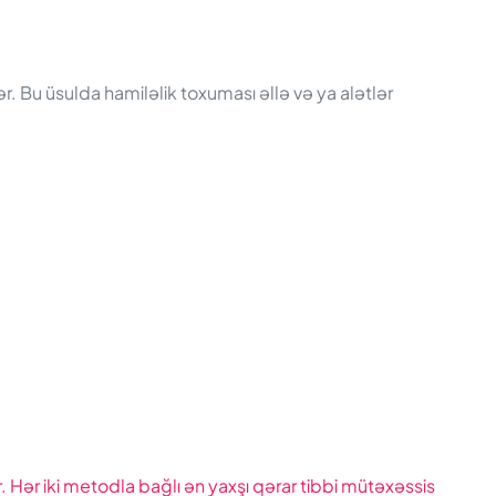
r. Bu üsulda hamiləlik toxuması əllə və ya alətlər
. Hər iki metodla bağlı ən yaxşı qərar tibbi mütəxəssis