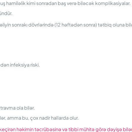
ş hamiləlik kimi sonradan baş verə biləcək komplikasiyalar.
ündür.
liyin sonrakı dövrlərində (12 həftədən sonra) tətbiq oluna bilə
ən infeksiya riski.
travma ola bilər.
lər, amma bu, çox nadir hallarda olur.
a keçirən həkimin təcrübəsinə və tibbi mühitə görə dəyişə bilər