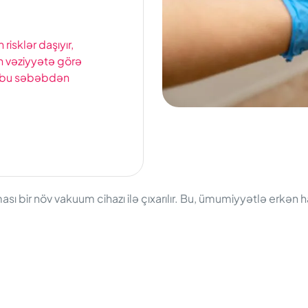
sklər daşıyır,
an vəziyyətə görə
və bu səbəbdən
sı bir növ vakuum cihazı ilə çıxarılır. Bu, ümumiyyətlə erkən h