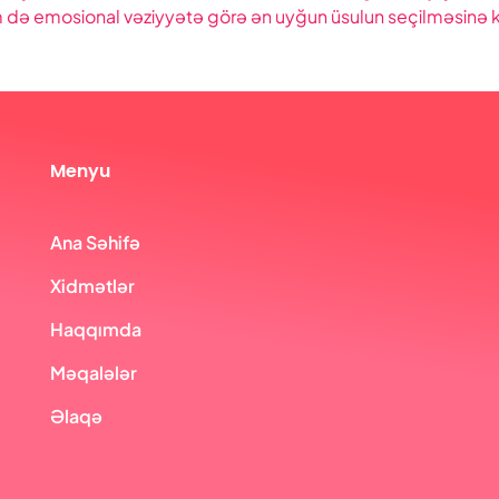
həm də emosional vəziyyətə görə ən uyğun üsulun seçilməsinə 
Menyu
Ana Səhifə
Xidmətlər
Haqqımda
Məqalələr
Əlaqə