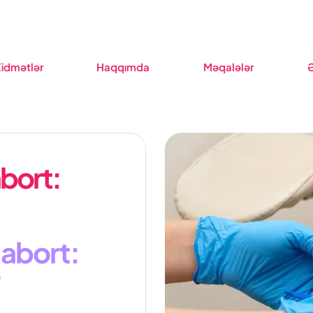
idmətlər
Haqqımda
Məqalələr
bort:
 abort: