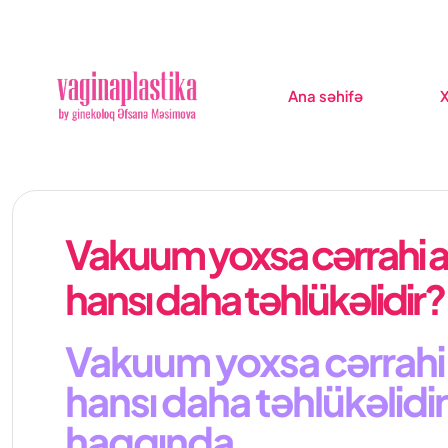
Ana səhifə
X
Vakuum yoxsa cərrahi a
hansı daha təhlükəlidir?
Vakuum yoxsa cərrahi
hansı daha təhlükəlidir
haqqında