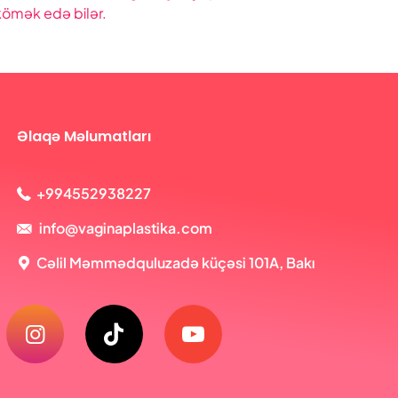
kömək edə bilər.
Əlaqə Məlumatları
+994552938227
info@vaginaplastika.com
Cəlil Məmmədquluzadə küçəsi 101A, Bakı