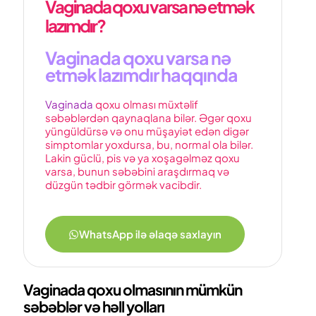
Vaginada qoxu varsa nə etmək
lazımdır?
Vaginada qoxu varsa nə
etmək lazımdır haqqında
Vaginada
qoxu olması müxtəlif
səbəblərdən qaynaqlana bilər. Əgər qoxu
yüngüldürsə və onu müşayiət edən digər
simptomlar yoxdursa, bu, normal ola bilər.
Lakin güclü, pis və ya xoşagəlməz qoxu
varsa, bunun səbəbini araşdırmaq və
düzgün tədbir görmək vacibdir.
WhatsApp ilə əlaqə saxlayın
Vaginada qoxu olmasının mümkün
səbəblər və həll yolları