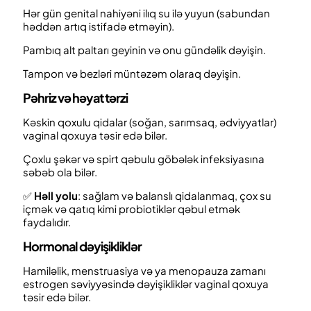
Hər gün genital nahiyəni ilıq su ilə yuyun (sabundan
həddən artıq istifadə etməyin).
Pambıq alt paltarı geyinin və onu gündəlik dəyişin.
Tampon və bezləri müntəzəm olaraq dəyişin.
Pəhriz və həyat tərzi
Kəskin qoxulu qidalar (soğan, sarımsaq, ədviyyatlar)
vaginal qoxuya təsir edə bilər.
Çoxlu şəkər və spirt qəbulu göbələk infeksiyasına
səbəb ola bilər.
✅
Həll yolu
: sağlam və balanslı qidalanmaq, çox su
içmək və qatıq kimi probiotiklər qəbul etmək
faydalıdır.
Hormonal dəyişikliklər
Hamiləlik, menstruasiya və ya menopauza zamanı
estrogen səviyyəsində dəyişikliklər
vaginal
qoxuya
təsir edə bilər.