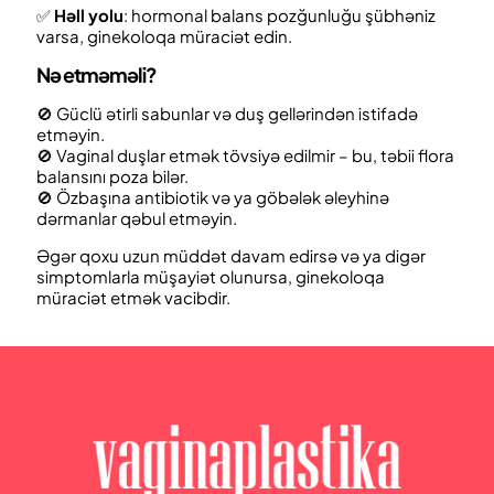
✅
Həll yolu
: hormonal balans pozğunluğu şübhəniz
varsa, ginekoloqa müraciət edin.
Nə
e
tməməli?
🚫 Güclü ətirli sabunlar və duş gellərindən istifadə
etməyin.
🚫 Vaginal duşlar etmək tövsiyə edilmir – bu, təbii flora
balansını poza bilər.
🚫 Özbaşına antibiotik və ya göbələk əleyhinə
dərmanlar qəbul etməyin.
Əgər qoxu uzun müddət davam edirsə və ya digər
simptomlarla müşayiət olunursa, ginekoloqa
müraciət etmək vacibdir.