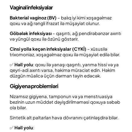
Vaginal
infeksiyalar
Bakterial vaginoz (BV)
– balıq iyi kimi xoşagəlməz
qoxu və ağ rəngli ifrazat ilə müşayiət olunur.
Göbələk infeksiyası
– qaşıntı, ağ pendirəbənzər axıntı
və yüngül qoxu ilə özünü göstərir.
Cinsi yolla keçən infeksiyalar (CYKİ)
– xüsusilə
trixomoniaz, xoşagəlməz qoxu ilə müşayiət edilə bilər.
✅
Həll yolu
: qoxu ilə yanaşı qaşıntı, yanma hissi və ya
qeyri-adi axıntı varsa, həkimə müraciət edin. Həkim
düzgün müalicə üçün dərman təyin edəcək.
Gigiyena problemləri
Nizamsız gigiyena, tamponun və ya menstruasiya
bezinin uzun müddət dəyişdirilməməsi qoxuya səbəb
ola bilər.
Sintetik alt paltarları hava dövranını çətinləşdirə bilər.
✅
Həll yolu
: