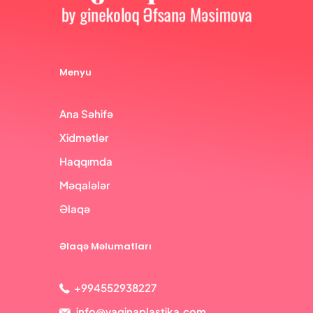
Menyu
Ana Səhifə
Xidmətlər
Haqqımda
Məqalələr
Əlaqə
Əlaqə Məlumatları
+994552938227
info@vaginaplastika.com