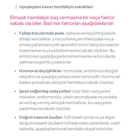
Uşaqlıqdan kənar hamiləliyin səbəbləri
Ektopik hamiləliyin baş verməsinə bir neçə faktor
səbəb ola bilər. Bəzi risk faktorları aşağıdakılardır:
Fallop
b
orularında
z
ədə
: daha əvvəl keçirilmiş pelvik
iltihabi xəstəliklər, cinsi yolla keçən infeksiyalar və ya
əməliyyatlar (həmçinin apendisit kimi) fallop borularının
tıxanmasına və ya zədələnməsinə səbəb ola bilər. Bu,
embrionun uşaqlığa gedə bilməməsinə və borularda
qalmasına gətirib çıxara bilər.
Hormonal
d
əyişikliklər
: hormonlar, embrionun düzgün
inkişafını və uşaqlığa yerləşməsini təmin edir. Hormonal
balans pozulması ektopik hamiləliyə səbəb ola bilər.
Şəxsi
s
ağlamlıq
v
əziyyətləri
: bəzi tibbi vəziyyətlər,
məsələn, endometrioz, uterin anomaliyalar və ya daha
əvvəl baş vermiş ektopik hamiləliklər, bu vəziyyətin
yaranmasına səbəb ola bilər.
Doğum
n
əzarət
ü
sulları
: İUD (daxili spiral) və ya digər
doğum nəzarət üsullarını istifadə edən qadınlarda, nadir
hallarda, uşaqlıqdan kənar hamiləlik inkişaf edə bilər.