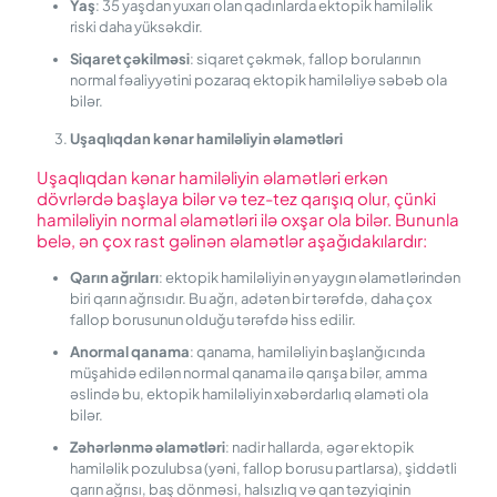
Yaş
: 35 yaşdan yuxarı olan qadınlarda ektopik hamiləlik
riski daha yüksəkdir.
Siqaret
ç
əkilməsi
: siqaret çəkmək, fallop borularının
normal fəaliyyətini pozaraq ektopik hamiləliyə səbəb ola
bilər.
Uşaqlıqdan
k
ənar
h
amiləliyin
ə
lamətləri
Uşaqlıqdan kənar hamiləliyin əlamətləri erkən
dövrlərdə başlaya bilər və tez-tez qarışıq olur, çünki
hamiləliyin normal əlamətləri ilə oxşar ola bilər. Bununla
belə, ən çox rast gəlinən əlamətlər aşağıdakılardır:
Qarın
a
ğrıları
: ektopik hamiləliyin ən yaygın əlamətlərindən
biri qarın ağrısıdır. Bu ağrı, adətən bir tərəfdə, daha çox
fallop borusunun olduğu tərəfdə hiss edilir.
Anormal
q
anama
: qanama, hamiləliyin başlanğıcında
müşahidə edilən normal qanama ilə qarışa bilər, amma
əslində bu, ektopik hamiləliyin xəbərdarlıq əlaməti ola
bilər.
Zəhərlənmə
ə
lamətləri
: nadir hallarda, əgər ektopik
hamiləlik pozulubsa (yəni, fallop borusu partlarsa), şiddətli
qarın ağrısı, baş dönməsi, halsızlıq və qan təzyiqinin