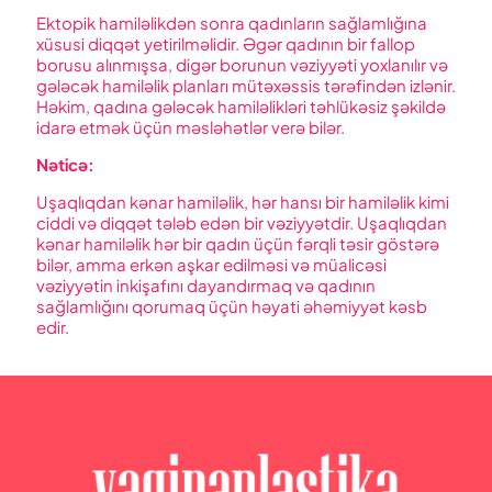
Ektopik hamiləlikdən sonra qadınların sağlamlığına
xüsusi diqqət yetirilməlidir. Əgər qadının bir fallop
borusu alınmışsa, digər borunun vəziyyəti yoxlanılır və
gələcək hamiləlik planları mütəxəssis tərəfindən izlənir.
Həkim, qadına gələcək hamiləlikləri təhlükəsiz şəkildə
idarə etmək üçün məsləhətlər verə bilər.
Nəticə
:
Uşaqlıqdan kənar hamiləlik, hər hansı bir hamiləlik kimi
ciddi və diqqət tələb edən bir vəziyyətdir. Uşaqlıqdan
kənar hamiləlik hər bir qadın üçün fərqli təsir göstərə
bilər, amma erkən aşkar edilməsi və müalicəsi
vəziyyətin inkişafını dayandırmaq və qadının
sağlamlığını qorumaq üçün həyati əhəmiyyət kəsb
edir.