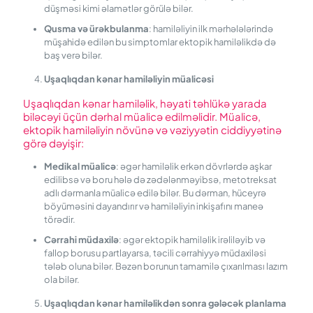
düşməsi kimi əlamətlər görülə bilər.
Qusma və
ü
rəkbulanma
: hamiləliyin ilk mərhələlərində
müşahidə edilən bu simptomlar ektopik hamiləlikdə də
baş verə bilər.
Uşaqlıqdan
k
ənar
h
amiləliyin
m
üalicəsi
Uşaqlıqdan kənar hamiləlik, həyati təhlükə yarada
biləcəyi üçün dərhal müalicə edilməlidir. Müalicə,
ektopik hamiləliyin növünə və vəziyyətin ciddiyyətinə
görə dəyişir:
Medikal
m
üalicə
: əgər hamiləlik erkən dövrlərdə aşkar
edilibsə və boru hələ də zədələnməyibsə, metotreksat
adlı dərmanla müalicə edilə bilər. Bu dərman, hüceyrə
böyüməsini dayandırır və hamiləliyin inkişafını maneə
törədir.
Cərrahi
m
üdaxilə
: əgər ektopik hamiləlik irəliləyib və
fallop borusu partlayarsa, təcili cərrahiyyə müdaxiləsi
tələb oluna bilər. Bəzən borunun tamamilə çıxarılması lazım
ola bilər.
Uşaqlıqdan
k
ənar
h
amiləlikdən
s
onra
g
ələcək
p
lanlama