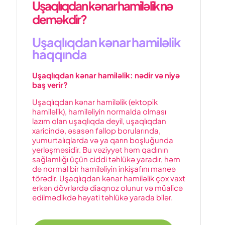
Uşaqlıqdan kənar hamiləlik nə
deməkdir?
Uşaqlıqdan kənar hamiləlik
haqqında
Uşaqlıqdan kənar hamiləlik: nədir və niyə
baş verir?
Uşaqlıqdan kənar hamiləlik (ektopik
hamiləlik), hamiləliyin normalda olması
lazım olan uşaqlıqda deyil, uşaqlıqdan
xaricində, əsasən fallop borularında,
yumurtalıqlarda və ya qarın boşluğunda
yerləşməsidir. Bu vəziyyət həm qadının
sağlamlığı üçün ciddi təhlükə yaradır, həm
də normal bir hamiləliyin inkişafını maneə
törədir. Uşaqlıqdan kənar hamiləlik çox vaxt
erkən dövrlərdə diaqnoz olunur və müalicə
edilmədikdə həyati təhlükə yarada bilər.