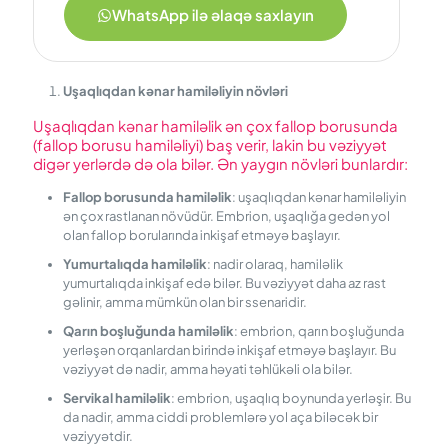
WhatsApp ilə əlaqə saxlayın
Uşaqlıqdan kənar hamiləliyin növləri
Uşaqlıqdan kənar hamiləlik ən çox fallop borusunda
(fallop borusu hamiləliyi) baş verir, lakin bu vəziyyət
digər yerlərdə də ola bilər. Ən yaygın növləri bunlardır:
Fallop
b
orusunda
h
amiləlik
: uşaqlıqdan kənar hamiləliyin
ən çox rastlanan növüdür. Embrion, uşaqlığa gedən yol
olan fallop borularında inkişaf etməyə başlayır.
Yumurtalıqda
h
amiləlik
: nadir olaraq, hamiləlik
yumurtalıqda inkişaf edə bilər. Bu vəziyyət daha az rast
gəlinir, amma mümkün olan bir ssenaridir.
Qarın boşluğunda hamiləlik
: embrion, qarın boşluğunda
yerləşən orqanlardan birində inkişaf etməyə başlayır. Bu
vəziyyət də nadir, amma həyati təhlükəli ola bilər.
Servikal hamiləlik
: embrion, uşaqlıq boynunda yerləşir. Bu
da nadir, amma ciddi problemlərə yol aça biləcək bir
vəziyyətdir.