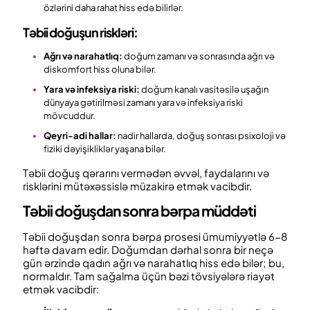
özlərini daha rahat hiss edə bilirlər.
Təbii doğuşun riskləri:
Ağrı və narahatlıq:
doğum zamanı və sonrasında ağrı və
diskomfort hiss oluna bilər.
Yara və infeksiya riski:
doğum kanalı vasitəsilə uşağın
dünyaya gətirilməsi zamanı yara və infeksiya riski
mövcuddur.
Qeyri-adi hallar:
nadir hallarda, doğuş sonrası psixoloji və
fiziki dəyişikliklər yaşana bilər.
Təbii doğuş qərarını vermədən əvvəl, faydalarını və
risklərini mütəxəssislə müzakirə etmək vacibdir.
Təbii doğuşdan sonra bərpa müddəti
Təbii doğuşdan sonra bərpa prosesi ümumiyyətlə 6-8
həftə davam edir. Doğumdan dərhal sonra bir neçə
gün ərzində qadın ağrı və narahatlıq hiss edə bilər; bu,
normaldır. Tam sağalma üçün bəzi tövsiyələrə riayət
etmək vacibdir: