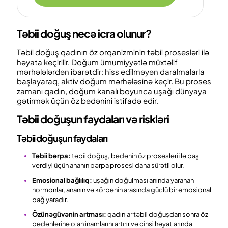
Təbii doğuş necə icra olunur?
Təbii doğuş qadının öz orqanizminin təbii prosesləri ilə
həyata keçirilir. Doğum ümumiyyətlə müxtəlif
mərhələlərdən ibarətdir: hiss edilməyən daralmalarla
başlayaraq, aktiv doğum mərhələsinə keçir. Bu proses
zamanı qadın, doğum kanalı boyunca uşağı dünyaya
gətirmək üçün öz bədənini istifadə edir.
Təbii doğuşun faydaları və riskləri
Təbii doğuşun faydaları
Təbii bərpa:
təbii doğuş, bədənin öz prosesləri ilə baş
verdiyi üçün ananın bərpa prosesi daha sürətli olur.
Emosional bağlılıq:
uşağın doğulması anında yaranan
hormonlar, ananın və körpənin arasında güclü bir emosional
bağ yaradır.
Özünəgüvənin artması:
qadınlar təbii doğuşdan sonra öz
bədənlərinə olan inamlarını artırır və cinsi həyatlarında