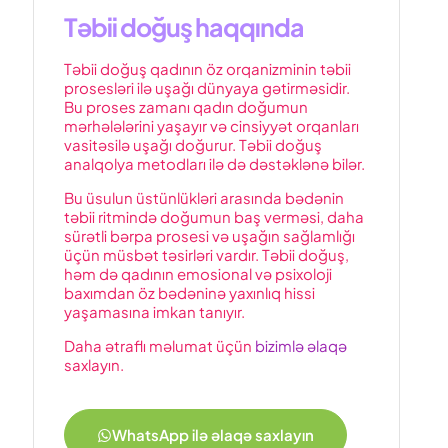
Təbii doğuş haqqında
Təbii doğuş qadının öz orqanizminin təbii
prosesləri ilə uşağı dünyaya gətirməsidir.
Bu proses zamanı qadın doğumun
mərhələlərini yaşayır və cinsiyyət orqanları
vasitəsilə uşağı doğurur. Təbii doğuş
analqolya metodları ilə də dəstəklənə bilər.
Bu üsulun üstünlükləri arasında bədənin
təbii ritmində doğumun baş verməsi, daha
sürətli bərpa prosesi və uşağın sağlamlığı
üçün müsbət təsirləri vardır. Təbii doğuş,
həm də qadının emosional və psixoloji
baxımdan öz bədəninə yaxınlıq hissi
yaşamasına imkan tanıyır.
Daha ətraflı məlumat üçün
bizimlə əlaqə
saxlayın.
WhatsApp ilə əlaqə saxlayın