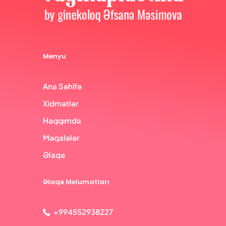
Menyu
Ana Səhifə
Xidmətlər
Haqqımda
Məqalələr
Əlaqə
Əlaqə Məlumatları
+994552938227