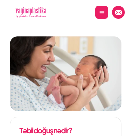
Təbii doğuş nədir?