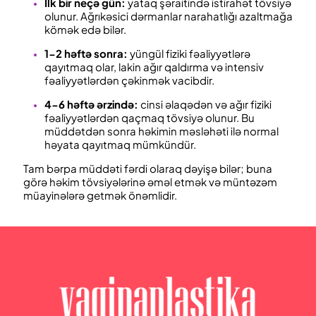
İlk bir neçə gün:
yataq şəraitində istirahət tövsiyə
olunur. Ağrıkəsici dərmanlar narahatlığı azaltmağa
kömək edə bilər.
1-2 həftə sonra:
yüngül fiziki fəaliyyətlərə
qayıtmaq olar, lakin ağır qaldırma və intensiv
fəaliyyətlərdən çəkinmək vacibdir.
4-6 həftə ərzində:
cinsi əlaqədən və ağır fiziki
fəaliyyətlərdən qaçmaq tövsiyə olunur. Bu
müddətdən sonra həkimin məsləhəti ilə normal
həyata qayıtmaq mümkündür.
Tam bərpa müddəti fərdi olaraq dəyişə bilər; buna
görə həkim tövsiyələrinə əməl etmək və müntəzəm
müayinələrə getmək önəmlidir.