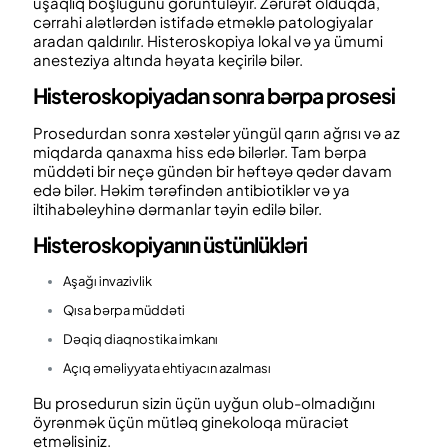
uşaqlıq boşluğunu görüntüləyir. Zərurət olduqda,
cərrahi alətlərdən istifadə etməklə patologiyalar
aradan qaldırılır. Histeroskopiya lokal və ya ümumi
anesteziya altında həyata keçirilə bilər.
Histeroskopiyadan sonra bərpa prosesi
Prosedurdan sonra xəstələr yüngül qarın ağrısı və az
miqdarda qanaxma hiss edə bilərlər. Tam bərpa
müddəti bir neçə gündən bir həftəyə qədər davam
edə bilər. Həkim tərəfindən antibiotiklər və ya
iltihabəleyhinə dərmanlar təyin edilə bilər.
Histeroskopiyanın üstünlükləri
Aşağı invazivlik
Qısa bərpa müddəti
Dəqiq diaqnostika imkanı
Açıq əməliyyata ehtiyacın azalması
Bu prosedurun sizin üçün uyğun olub-olmadığını
öyrənmək üçün mütləq ginekoloqa müraciət
etməlisiniz.