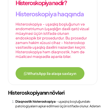
Histeroskopiya nədir?
Histeroskopiya haqqında
Histeroskopiya – uşaqlıq boşluğunun və
endometriumun (uşaqlığın daxili qatı) vizual
müayinəsi üçün istifadə olunan
endoskopik bir prosedurdur. Bu prosedur
zamanı həkim xüsusi cihaz – histeroskop
vasitəsilə uşaqlıq daxilini nəzərdən keçirir.
Histeroskopiya həm diaqnostik, həm də
müalicəvi məqsədlə aparıla bilər.
WhatsApp ilə əlaqə saxlayın
Histeroskopiyanın növləri
Diaqnostik histeroskopiya
– uşaqlıq boşluğundakı
patologiyaların aşkar edilməsi üçün istifadə olunur. Adətən