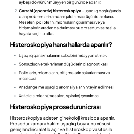
aybaşı dövrünün müəyyən bir günündə aparılır.
Cərrahi (operativ) histeroskopiya
– uşaqlıq boşluğunda
olan problemlərin aradan qaldırılması üçün icra olunur.
Məsələn, poliplərin, miomaların çıxarılması və ya
bitişmələrin aradan qaldırılması bu prosedur vasitəsilə
həyata keçirilə bilər.
Histeroskopiya hansı hallarda aparılır?
Uşaqlıq qanaxmalarının səbəbini müəyyən etmək
Sonsuzluq və təkrarlanan düşüklərin diaqnostikası
Poliplərin, miomaların, bitişmələrin aşkarlanması və
müalicəsi
Anadangəlmə uşaqlıq anomaliyalarının təyin edilməsi
Xarici cisimlərin (məsələn, spiralın) çıxarılması
Histeroskopiya prosedurun icrası
Histeroskopiya adətən ginekoloji kresloda aparılır.
Prosedur zamanı həkim uşaqlıq boynunu xüsusi
genişləndirici alətlə açır və histeroskop vasitəsilə