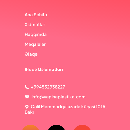
Ana Səhifə
Xidmətlər
Haqqımda
Məqalələr
Əlaqə
Əlaqə Məlumatları
+994552938227
info@vaginaplastika.com
Cəlil Məmmədquluzadə küçəsi 101A,
Bakı