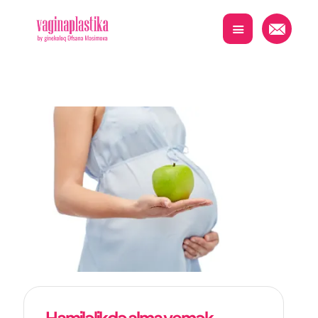
Hamiləlikdə alma yemək…