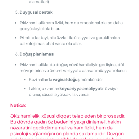
əlamətləri)
Duygusal dəstək
Əkiz hamiləlik həm fiziki, həm də emosional olaraq daha
çox yükləyici ola bilər.
Ətrafın dəstəyi, ailə üzvləri ilə ünsiyyət və gərəkli halda
psixoloji məsləhət vacib ola bilər.
Doğuş planlaması
Əkiz hamiləliklərdə doğuş növü hamiləliyin gedişinə, döl
mövqelərinə və ümumi vəziyyətə əsasən müəyyən olunur:
Bəzi hallarda
vaginal doğuş
mümkündür.
Lakin çox zaman
keysəriyyə əməliyyatı
tövsiyə
olunur, xüsusilə yüksək risk varsa.
Nəticə
:
Əkiz hamiləlik, xüsusi diqqət tələb edən bir prosesdir.
Bu dövrdə qadın öz bədənini yaxşı dinləməli, həkim
nəzarətini gecikdirməməli və həm fiziki, həm də
psixoloji sağlamlığını ön planda saxlamalıdır. Düzgün