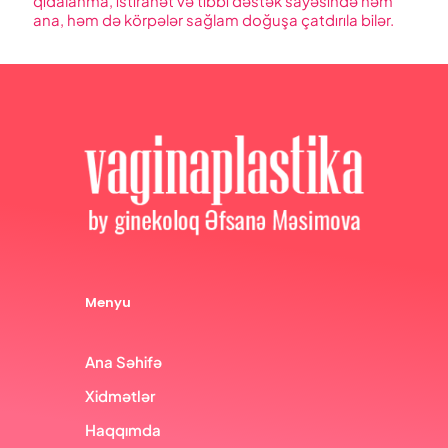
qidalanma, istirahət və tibbi dəstək sayəsində həm
ana, həm də körpələr sağlam doğuşa çatdırıla bilər.
Menyu
Ana Səhifə
Xidmətlər
Haqqımda