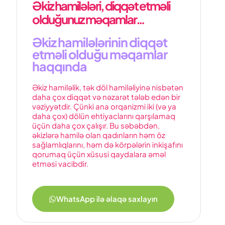
Əkiz hamilələri, diqqət etməli
olduğunuz məqamlar…
Əkiz hamilələrinin diqqət
etməli olduğu məqamlar
haqqında
Əkiz hamiləlik, tək döl hamiləliyinə nisbətən
daha çox diqqət və nəzarət tələb edən bir
vəziyyətdir. Çünki ana orqanizmi iki (və ya
daha çox) dölün ehtiyaclarını qarşılamaq
üçün daha çox çalışır. Bu səbəbdən,
əkizlərə hamilə olan qadınların həm öz
sağlamlıqlarını, həm də körpələrin inkişafını
qorumaq üçün xüsusi qaydalara əməl
etməsi vacibdir.
WhatsApp ilə əlaqə saxlayın