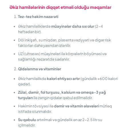
Əkiz
h
amilələrinin
d
iqqət
e
tməli
o
lduğu
m
əqamlar
Tez-tez həkim nəzarəti
Əkiz hamiləliklərdə
müayinələr daha sıx olur
(2-4
həftədən bir).
Döl inkişafı, su miqdarı, plasenta vəziyyəti və digər risk
faktorları daha yaxından izlənilir.
UZİ (ultrasəs) müayinələri ilə körpələrin böyüməsi və
sağlamlığı nəzarətdə saxlanılır.
Qidalanma və vitaminlər
Əkiz hamiləlikdə
kalori ehtiyacı artır
(gündəlik +600 kalori
qədər).
Zülal, dəmir, fol turşusu, kalsium və omeqa-3 yağ
turşuları
ilə zəngin qidalar qəbul edilməlidir.
Həkimin tövsiyəsi ilə
dəmir və vitamin əlavələri
mütləq
istifadə olunmalıdır.
Su qəbulu
artırılmalı və gündəlik ən az 2-2.5 litr su
içilməlidir.