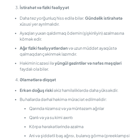
İstirahət və fiziki fəaliyyət
Daha tez yorğunluq hiss edilə bilər.
Gündəlik istirahətə
xüsusi yer ayrılmalıdır.
Ayaqları yuxarı qaldırmaq ödemin (şişkinliyin) azalmasına
kömək edir.
Ağır fiziki fəaliyyətlərdən
və uzun müddət ayaqüstə
qalmaqdan çəkinmək lazımdır.
Həkimin icazəsi ilə
yüngül gəzintilər və nəfəs məşqləri
faydalı ola bilər.
Əlamətlərə diqqət
Erkən doğuş riski
əkiz hamiləliklərdə daha yüksəkdir.
Bu hallarda dərhal həkimə müraciət edilməlidir:
Qarında nizamsız və ya müntəzəm ağrılar
Qanlı və ya su kimi axıntı
Körpə hərəkətlərində azalma
Ani və şiddətli baş ağrısı, bulanıq görmə (preeklampsi