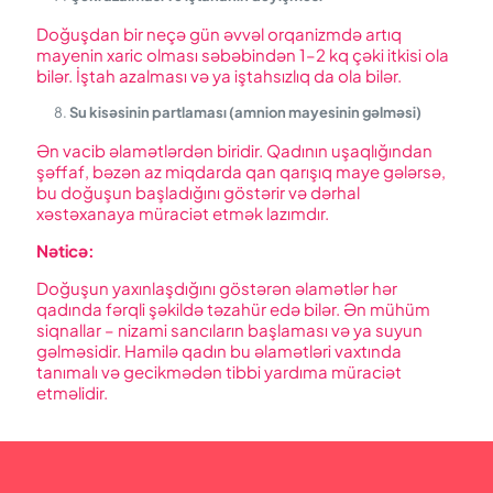
Doğuşdan bir neçə gün əvvəl orqanizmdə artıq
mayenin xaric olması səbəbindən 1–2 kq çəki itkisi ola
bilər. İştah azalması və ya iştahsızlıq da ola bilər.
Su kisəsinin partlaması (amnion mayesinin gəlməsi)
Ən vacib əlamətlərdən biridir. Qadının uşaqlığından
şəffaf, bəzən az miqdarda qan qarışıq maye gələrsə,
bu doğuşun başladığını göstərir və dərhal
xəstəxanaya müraciət etmək lazımdır.
Nəticə
:
Doğuşun yaxınlaşdığını göstərən əlamətlər hər
qadında fərqli şəkildə təzahür edə bilər. Ən mühüm
siqnallar – nizami sancıların başlaması və ya suyun
gəlməsidir. Hamilə qadın bu əlamətləri vaxtında
tanımalı və gecikmədən tibbi yardıma müraciət
etməlidir.