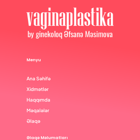
Menyu
Ana Səhifə
Xidmətlər
Haqqımda
Məqalələr
Əlaqə
Əlaqə Məlumatları