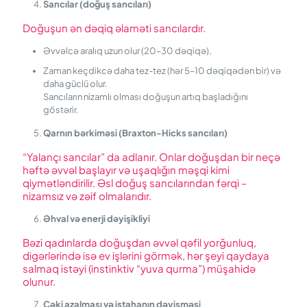
Sancılar (doğuş sancıları)
Doğuşun ən dəqiq əlaməti sancılardır.
Əvvəlcə aralıq uzun olur (20–30 dəqiqə),
Zaman keçdikcə daha tez-tez (hər 5–10 dəqiqədən bir) və
daha güclü olur.
Sancıların nizamlı olması doğuşun artıq başladığını
göstərir.
Qarnın bərkiməsi (Braxton-Hicks sancıları)
“Yalançı sancılar” da adlanır. Onlar doğuşdan bir neçə
həftə əvvəl başlayır və uşaqlığın məşqi kimi
qiymətləndirilir. Əsl doğuş sancılarından fərqi –
nizamsız və zəif olmalarıdır.
Əhval və enerji dəyişikliyi
Bəzi qadınlarda doğuşdan əvvəl qəfil yorğunluq,
digərlərində isə ev işlərini görmək, hər şeyi qaydaya
salmaq istəyi (instinktiv “yuva qurma”) müşahidə
olunur.
Çəki azalması və iştahanın dəyişməsi