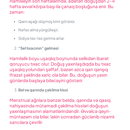
Hamiləliyin son həftələrində, adətən doğuşdan 2–4
həftə əvvəl körpə başı ilə çanaq boşluğuna enir. Bu
zaman:
Qarın aşağı düşmüş kimi görünür,
Nəfəs alma yüngülləşir,
Sidiyə tez-tez getmə artar.
“Sel tıxacının” gəlməsi
Hamiləlik boyu uşaqlıq boynunda selikdən ibarət
qoruyucu tıxac olur. Doğuş yaxınlaşdıqda bu tıxac
uşaqlıq yolundan şəffaf, bəzən azca qan qarışıq
ifrazat şəklində xaric ola bilər. Bu, doğuşun yaxın
günlərdə başlaya biləcəyini göstərir.
Bel və qarında çəkilmə hissi
Menstrual ağrılara bənzər beldə, qarında və qasıq
nahiyəsində mütəmadi çəkilmə hissləri doğuşun
yaxınlaşmasının əlamətlərindəndir. Əvvəlcə qeyri-
müntəzəm ola bilər, lakin sonradan güclənib nizamlı
sancılara çevrilir.