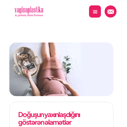
Doğuşun yaxınlaşdığını
göstərən əlamətlər