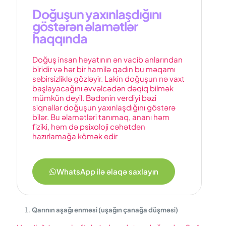
Doğuşun yaxınlaşdığını
göstərən əlamətlər
haqqında
Doğuş insan həyatının ən vacib anlarından
biridir və hər bir hamilə qadın bu məqamı
səbirsizliklə gözləyir. Lakin doğuşun nə vaxt
başlayacağını əvvəlcədən dəqiq bilmək
mümkün deyil. Bədənin verdiyi bəzi
siqnallar doğuşun yaxınlaşdığını göstərə
bilər. Bu əlamətləri tanımaq, ananı həm
fiziki, həm də psixoloji cəhətdən
hazırlamağa kömək edir
WhatsApp ilə əlaqə saxlayın
Qarının aşağı enməsi (uşağın çanağa düşməsi)