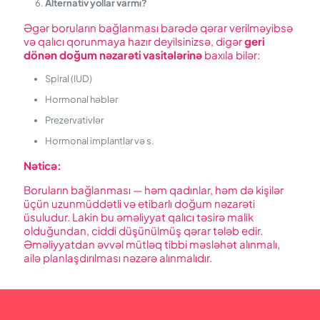
Alternativ yollar varmı?
Əgər boruların bağlanması barədə qərar verilməyibsə
və qalıcı qorunmaya hazır deyilsinizsə, digər
geri
dönən doğum nəzarəti vasitələrinə
baxıla bilər:
Spiral (IUD)
Hormonal həblər
Prezervativlər
Hormonal implantlar və s.
Nəticə
:
Boruların bağlanması — həm qadınlar, həm də kişilər
üçün uzunmüddətli və etibarlı doğum nəzarəti
üsuludur. Lakin bu əməliyyat qalıcı təsirə malik
olduğundan, ciddi düşünülmüş qərar tələb edir.
Əməliyyatdan əvvəl mütləq tibbi məsləhət alınmalı,
ailə planlaşdırılması nəzərə alınmalıdır.