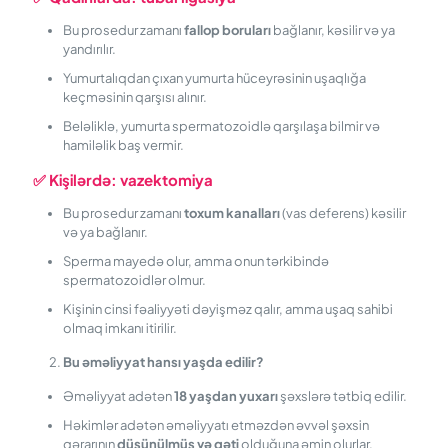
Bu prosedur zamanı
fallop boruları
bağlanır, kəsilir və ya
yandırılır.
Yumurtalıqdan çıxan yumurta hüceyrəsinin uşaqlığa
keçməsinin qarşısı alınır.
Beləliklə, yumurta spermatozoidlə qarşılaşa bilmir və
hamiləlik baş vermir.
✅
Kişilərdə:
v
azektomiya
Bu prosedur zamanı
toxum kanalları
(vas deferens) kəsilir
və ya bağlanır.
Sperma mayedə olur, amma onun tərkibində
spermatozoidlər olmur.
Kişinin cinsi fəaliyyəti dəyişməz qalır, amma uşaq sahibi
olmaq imkanı itirilir.
Bu əməliyyat hansı yaşda edilir?
Əməliyyat adətən
18 yaşdan yuxarı
şəxslərə tətbiq edilir.
Həkimlər adətən əməliyyatı etməzdən əvvəl şəxsin
qərarının
düşünülmüş və qəti
olduğuna əmin olurlar.