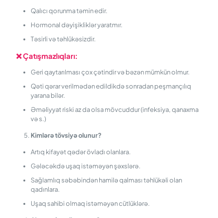
Qalıcı qorunma təmin edir.
Hormonal dəyişikliklər yaratmır.
Təsirli və təhlükəsizdir.
❌
Çatışmazlıqları:
Geri qaytarılması çox çətindir və bəzən mümkün olmur.
Qəti qərar verilmədən edildikdə sonradan peşmançılıq
yarana bilər.
Əməliyyat riski az da olsa mövcuddur (infeksiya, qanaxma
və s.)
Kimlərə tövsiyə olunur?
Artıq kifayət qədər övladı olanlara.
Gələcəkdə uşaq istəməyən şəxslərə.
Sağlamlıq səbəbindən hamilə qalması təhlükəli olan
qadınlara.
Uşaq sahibi olmaq istəməyən cütlüklərə.