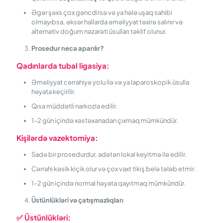
Əgər şəxs çox gəncdirsə və ya hələ uşaq sahibi
olmayıbsa, əksər hallarda əməliyyat təxirə salınır və
alternativ doğum nəzarəti üsulları təklif olunur.
Prosedur necə aparılır?
Qadınlarda tubal ligasiya:
Əməliyyat cərrahiyə yolu ilə və ya laparoskopik üsulla
həyata keçirilir.
Qısa müddətli narkozla edilir.
1–2 gün içində xəstəxanadan çıxmaq mümkündür.
Kişilərdə vazektomiya:
Sadə bir prosedurdur, adətən lokal keyitmə ilə edilir.
Cərrahi kəsik kiçik olur və çox vaxt tikiş belə tələb etmir.
1–2 gün içində normal həyata qayıtmaq mümkündür.
Üstünlükləri və çatışmazlıqları
✅
Üstünlükləri: