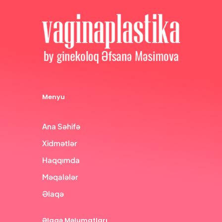
Menyu
Ana Səhifə
Xidmətlər
Haqqımda
Məqalələr
Əlaqə
Əlaqə Məlumatları