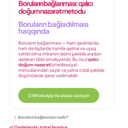
Boruların bağlanması: qalıcı
doğum nəzarət metodu
Boruların bağladılması
haqqında
Boruların bağlanması — həm qadınlarda,
həm də kişilərdə hamilə qalma və uşaq
sahibi olma imkanını daimi şəkildə aradan
qaldıran tibbi əməliyyatdır. Bu üsul
qalıcı
doğum nəzarəti
(sterilizasiya)
metodlarından sayılır və yalnız ciddi şəkildə
düşünülərək qərar verilməlidir.
WhatsApp ilə əlaqə saxlayın
Boruların bağlanması nədir?
✅
Qadınlarda:
t
ubal ligasiya