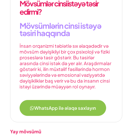
Mövsümlər cinsi istəyə təsir
edirmi?
Mövsümlərin cinsi istəyə
təsiri haqqında
İnsan orqanizmi təbiətlə sıx əlaqədədir və
mövsüm dəyişikliyi bir çox psixoloji və fiziki
proseslərə təsir göstərir. Bu təsirlər
arasında cinsi istək də yer alır. Araşdırmalar
göstərir ki, ilin müxtəlif fəsillərində hormon
səviyyələrində və emosional vəziyyətdə
dəyişikliklər baş verir və bu da insanın cinsi
istəyi üzərində müəyyən rol oynayır.
WhatsApp ilə əlaqə saxlayın
Yay mövsümü