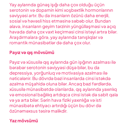
Yay aylarında günəş işığı daha çox olduğu üçün
serotonin və dopamin kimi xoşbəxtlik hormonlarının
səviyyəsi artır. Bu da insanların özünü daha enerjili,
sosial və həvəsli hiss etməsinə səbəb olur. Bundan
əlavə, insanların geyim tərzinin yüngülləşməsi və açıq
havada daha çox vaxt keçirməsi cinsi istəyi artıra bilər.
Araşdırmalara görə, yay aylarında tanışlıqlar və
romantik münasibətlər də daha çox olur.
Payız və qış mövsümü
Payız və xüsusilə qış aylarında gün işığının azalması ilə
bərabər serotonin səviyyəsi düşə bilər, bu da
depressiya, yorğunluq və motivasiya azalması ilə
nəticələnir. Bu dövrdə bəzi insanlarda cinsi istəkdə
azalma müşahidə oluna bilər. Ancaq bəzi fərdlərdə,
xüsusilə münasibətdə olanlarda, qış aylarında yaxınlıq
və emosional bağlılıq artdıqca cinsi istək də sabit qala
və ya arta bilər. Sərin hava fiziki yaxınlığa və isti
münasibətə ehtiyacı artırdığı üçün bu dövr də
özünəməxsus təsirə malikdir.
Yaz mövsümü