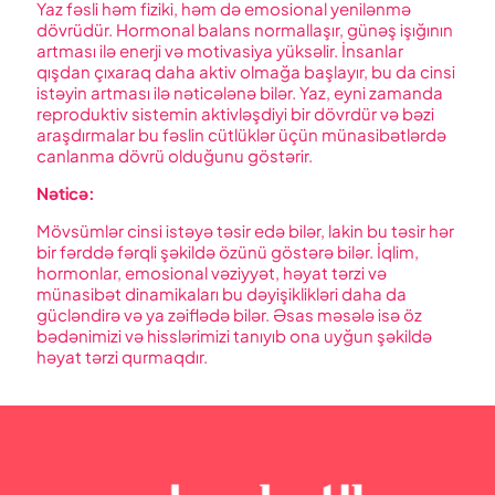
Yaz fəsli həm fiziki, həm də emosional yenilənmə
dövrüdür. Hormonal balans normallaşır, günəş işığının
artması ilə enerji və motivasiya yüksəlir. İnsanlar
qışdan çıxaraq daha aktiv olmağa başlayır, bu da cinsi
istəyin artması ilə nəticələnə bilər. Yaz, eyni zamanda
reproduktiv sistemin aktivləşdiyi bir dövrdür və bəzi
araşdırmalar bu fəslin cütlüklər üçün münasibətlərdə
canlanma dövrü olduğunu göstərir.
Nəticə:
Mövsümlər cinsi istəyə təsir edə bilər, lakin bu təsir hər
bir fərddə fərqli şəkildə özünü göstərə bilər. İqlim,
hormonlar, emosional vəziyyət, həyat tərzi və
münasibət dinamikaları bu dəyişiklikləri daha da
gücləndirə və ya zəiflədə bilər. Əsas məsələ isə öz
bədənimizi və hisslərimizi tanıyıb ona uyğun şəkildə
həyat tərzi qurmaqdır.