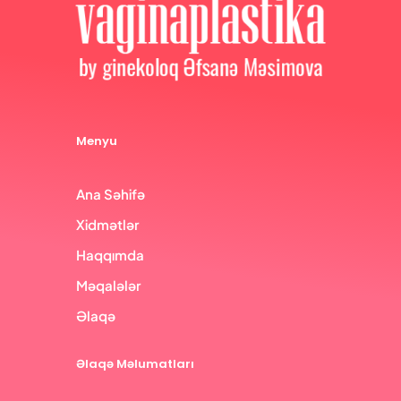
Menyu
Ana Səhifə
Xidmətlər
Haqqımda
Məqalələr
Əlaqə
Əlaqə Məlumatları