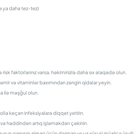
ə ya daha tez-tez)
 risk faktorlarınız varsa, həkiminizlə daha sıx əlaqədə olun.
əmir və vitaminlər baxımından zəngin qidalar yeyin.
a ilə məşğul olun.
yolla keçən infeksiyalara diqqət yetirin.
və həddindən artıq işləməkdən çəkinin.
şun qarşısını almaq üçün dərman və ya xüsusi müalicə üsulları