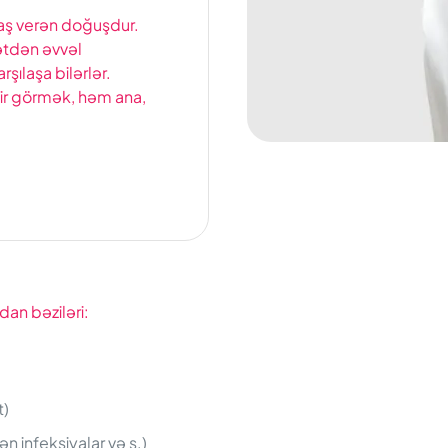
ş verən doğuşdur.
ətdən əvvəl
şılaşa bilərlər.
ir görmək, həm ana,
dan bəziləri:
t)
çən infeksiyalar və s.)