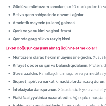
Güclü və müntəzəm sancılar
(hər 10 dəqiqədən bir v
Bel və qarın nahiyəsində davamlı ağrılar
Amniotik mayenin (suların) gəlməsi
Qanlı və ya su kimi vaginal ifrazat
Qarında gərginlik və təzyiq hissi
Erkən
d
oğuşun
q
arşısını
a
lmaq
ü
çün
n
ə
e
tmək
o
lar?
Müntəzəm olaraq həkim müayinəsinə gedin.
Xüsusilə
Kifayət qədər su için və balanslı qidalanın.
Protein, d
Stresi azaldın.
Rahatlaşdırıcı məşqlər və ya meditasiy
Siqaret, spirt və narkotik maddələrdən uzaq durun.
İnfeksiyalardan qorunun.
Xüsusilə sidik yolu və cinsi 
Fiziki fəaliyyətinizə nəzarət edin.
Ağır qaldırmaqdan 
Həkiminizlə məsləhətləşin.
Lazım gələrsə, erkən doğu