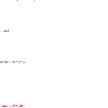
məsi)
lərdən istifadə
 müraciət edin: