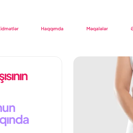
idmətlər
Haqqımda
Məqalələr
şısının
nun
qqında