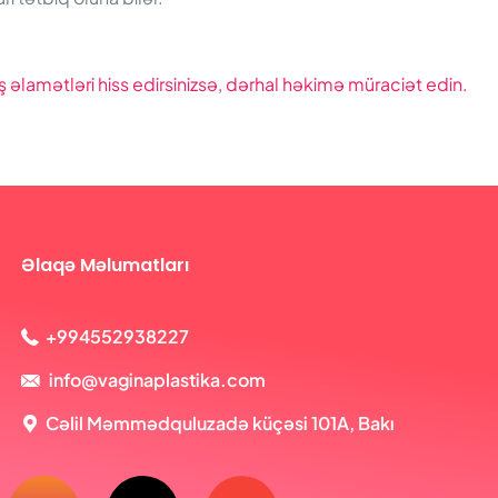
ş əlamətləri hiss edirsinizsə, dərhal həkimə müraciət edin.
Əlaqə Məlumatları
+994552938227
info@vaginaplastika.com
Cəlil Məmmədquluzadə küçəsi 101A, Bakı