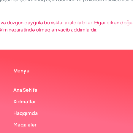
 və düzgün qayğı ilə bu risklər azaldıla bilər. Əgər erkən doğu
kim nəzarətində olmaq ən vacib addımlardır.
Menyu
Ana Səhifə
Xidmətlər
Haqqımda
Məqalələr