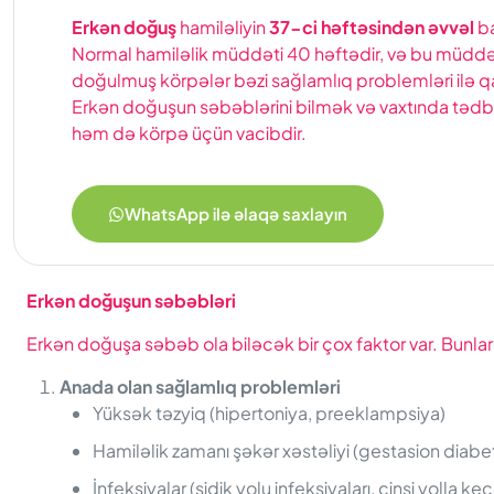
Erkən doğuş
hamiləliyin
37-ci həftəsindən əvvəl
ba
Normal hamiləlik müddəti 40 həftədir, və bu müdd
doğulmuş körpələr bəzi sağlamlıq problemləri ilə qar
Erkən doğuşun səbəblərini bilmək və vaxtında tədb
həm də körpə üçün vacibdir.
WhatsApp ilə əlaqə saxlayın
Erkən
d
oğuşun
s
əbəbləri
Erkən doğuşa səbəb ola biləcək bir çox faktor var. Bunlar
Anada olan sağlamlıq problemləri
Yüksək təzyiq (hipertoniya, preeklampsiya)
Hamiləlik zamanı şəkər xəstəliyi (gestasion diabe
İnfeksiyalar (sidik yolu infeksiyaları, cinsi yolla ke