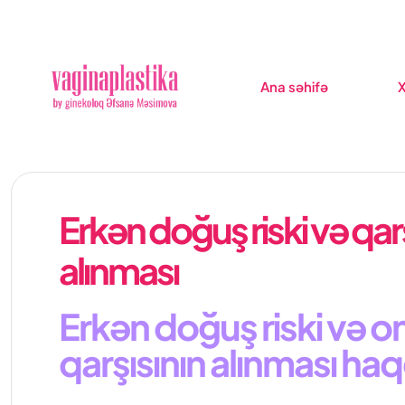
Ana səhifə
X
Erkən doğuş riski və qar
alınması
Erkən doğuş riski və o
qarşısının alınması ha