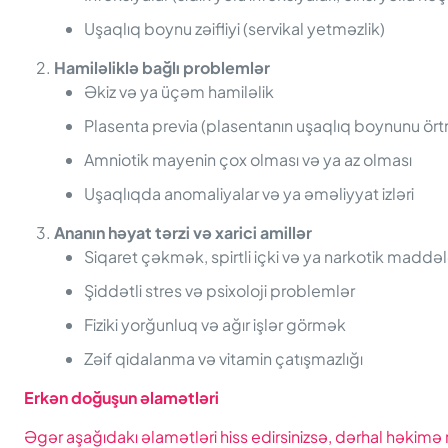
Uşaqlıq boynu zəifliyi (servikal yetməzlik)
Hamiləliklə bağlı problemlər
Əkiz və ya üçəm hamiləlik
Plasenta previa (plasentanın uşaqlıq boynunu ört
Amniotik mayenin çox olması və ya az olması
Uşaqlıqda anomaliyalar və ya əməliyyat izləri
Ananın həyat tərzi və xarici amillər
Siqaret çəkmək, spirtli içki və ya narkotik maddə
Şiddətli stres və psixoloji problemlər
Fiziki yorğunluq və ağır işlər görmək
Zəif qidalanma və vitamin çatışmazlığı
Erkən
d
oğuşun
ə
lamətləri
Əgər aşağıdakı əlamətləri hiss edirsinizsə, dərhal həkimə