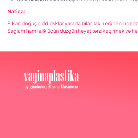
Nəticə
:
Erkən doğuş ciddi risklər yarada bilər, lakin erkən diaqnoz
Sağlam hamiləlik üçün düzgün həyat tərzi keçirmək və hə