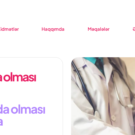
idmətlər
Haqqımda
Məqalələr
a olması
da olması
a