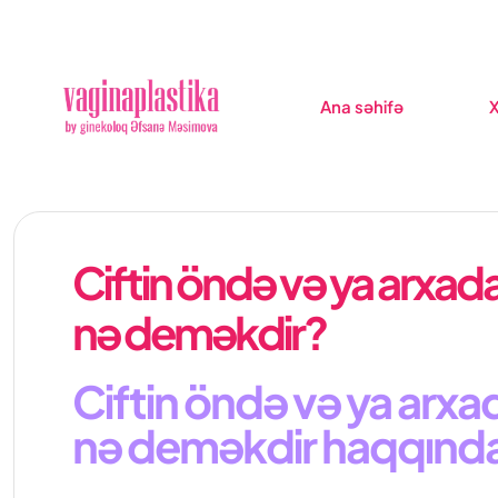
Ana səhifə
X
Ciftin öndə və ya arxad
nə deməkdir?
Ciftin öndə və ya arxa
nə deməkdir haqqınd