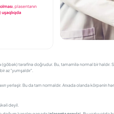
 olması
, plasentanın
)
uşaqlıqda
arnı (göbək) tərəfinə doğrudur. Bu, tamamilə normal bir haldı
 bir az "yumşaldır".
yaxın yerləşir. Bu da tam normaldır. Arxada olanda körpənin hər
kəli deyil.
və doğum kanalını qapadır (
plasenta previa
). Bu vəziyyətdə h