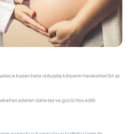
r. Sadəcə bəzən belə olduqda körpənin hərəkətləri bir az
əkətləri adətən daha tez və güclü hiss edilir.
əkim nəzarəti və bəzən xüsusi tədbirlər lazımdır.