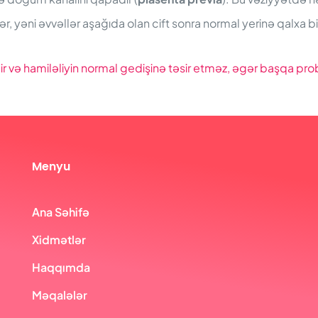
bilər, yəni əvvəllər aşağıda olan cift sonra normal yerinə qalxa bi
dir və hamiləliyin normal gedişinə təsir etməz, əgər başqa p
Menyu
Ana Səhifə
Xidmətlər
Haqqımda
Məqalələr