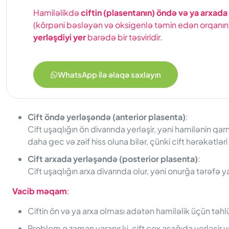
Hamiləlikdə
ciftin (plasentanın) öndə və ya arxada
(körpəni bəsləyən və oksigenlə təmin edən orqanın
yerləşdiyi yer
barədə bir təsviridir.
WhatsApp ilə əlaqə saxlayın
Cift öndə yerləşəndə (anterior plasenta)
:
Cift uşaqlığın ön divarında yerləşir, yəni hamilənin q
daha gec və zəif hiss oluna bilər, çünki cift hərəkətləri
Cift arxada yerləşəndə (posterior plasenta)
:
Cift uşaqlığın arxa divarında olur, yəni onurğa tərəfə 
Vacib məqam
:
Ciftin ön və ya arxa olması adətən hamiləlik üçün təhlü
Problem o zaman yaranır ki, cift çox aşağıda yerləşir 