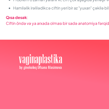
Hamiləlik irəlilədikcə ciftin yeri bir az "yuxarı" çəkilə 
Qısa desək
:
Ciftin öndə və ya arxada olması bir sadə anatomiya fərqi